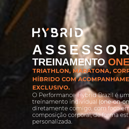
ASSESSOR
TREINAMENTO
ONE
TRIATHLON, MARATONA, COR
HÍBRIDO COM ACOMPANHAME
EXCLUSIVO.
O Performance Hybrid Brazil é um 
treinamento individual
(one-on-on
diretamente comigo, com foco em
composição corporal, de forma est
personalizada.